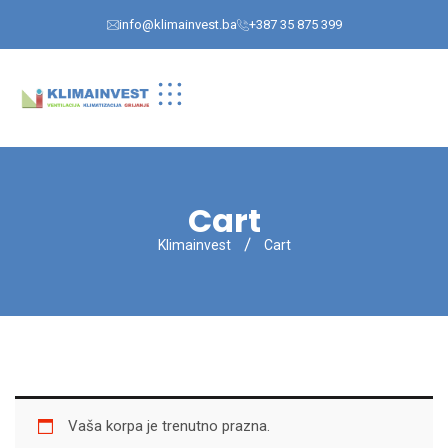
info@klimainvest.ba
+387 35 875 399
Cart
Klimainvest
Cart
Vaša korpa je trenutno prazna.