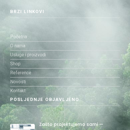
BRZI LINKOVI
Početna
O nama
Usluge i proizvodi
Shop
Reference
Novosti
Kontakt
POSLJEDNJE OBJAVLJENO
Zašto projektujemo sami —