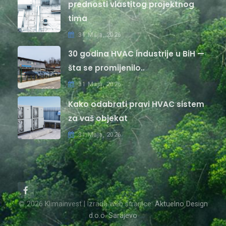
prednosti vlastitog projektnog
tima
31 Maja, 2026
30 godina HVAC industrije u BiH —
šta se promijenilo..
31 Maja, 2026
Kako odabrati pravi HVAC sistem
za vaš objekat
31 Maja, 2026
© 2026 Klimainvest | Izrada web stranice:
Aktuelno Design
d.o.o. Sarajevo