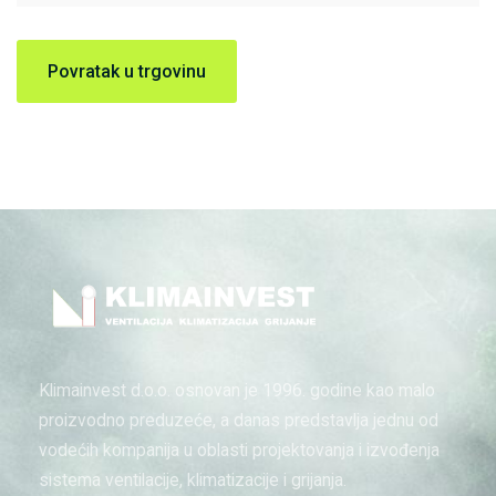
Povratak u trgovinu
Klimainvest d.o.o. osnovan je 1996. godine kao malo
proizvodno preduzeće, a danas predstavlja jednu od
vodećih kompanija u oblasti projektovanja i izvođenja
sistema ventilacije, klimatizacije i grijanja.