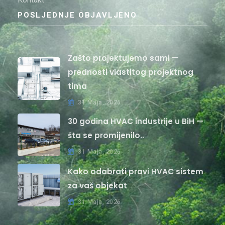
POSLJEDNJE OBJAVLJENO
Zašto projektujemo sami —
prednosti vlastitog projektnog
tima
31 Maja, 2026
30 godina HVAC industrije u BiH —
šta se promijenilo..
31 Maja, 2026
Kako odabrati pravi HVAC sistem
za vaš objekat
31 Maja, 2026