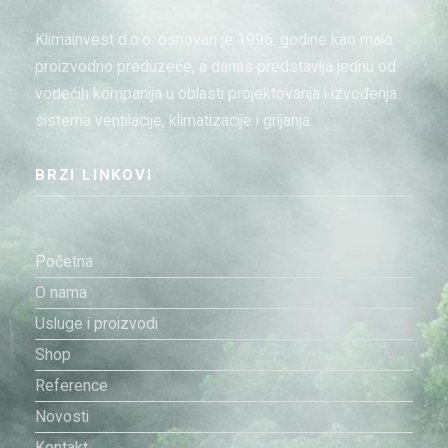
Klimainvest d.o.o. osnovan je 1996. godine kao malo
proizvodno preduzeće, a danas predstavlja jednu od
vodećih kompanija u oblasti projektovanja i izvođenja
sistema ventilacije, klimatizacije i grijanja.
BRZI LINKOVI
Početna
O nama
Usluge i proizvodi
Shop
Reference
Novosti
Kontakt