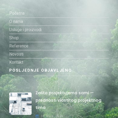
Početna
O nama
Usluge i proizvodi
Shop
Reference
Novosti
Kontakt
POSLJEDNJE OBJAVLJENO
Zašto projektujemo sami —
prednosti vlastitog projektnog
tima
31 Maja, 2026