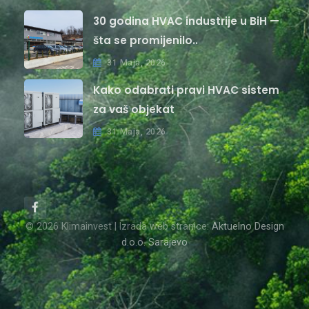
30 godina HVAC industrije u BiH —
šta se promijenilo..
31 Maja, 2026
Kako odabrati pravi HVAC sistem
za vaš objekat
31 Maja, 2026
© 2026 Klimainvest | Izrada web stranice:
Aktuelno Design
d.o.o. Sarajevo