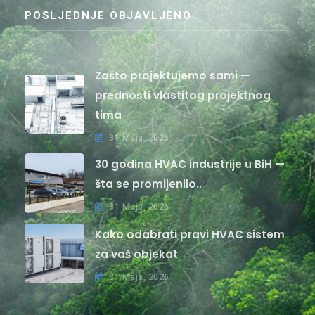
POSLJEDNJE OBJAVLJENO
Zašto projektujemo sami —
prednosti vlastitog projektnog
tima
31 Maja, 2026
30 godina HVAC industrije u BiH —
šta se promijenilo..
31 Maja, 2026
Kako odabrati pravi HVAC sistem
za vaš objekat
31 Maja, 2026