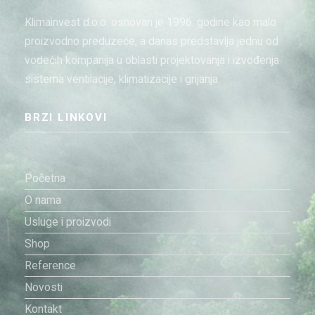
Klimainvest d.o.o. osnovan je 1996. godine kao malo
proizvodno preduzeće, a danas predstavlja jednu od
vodećih kompanija u oblasti projektovanja i izvođenja
sistema ventilacije, klimatizacije i grijanja.
BRZI LINKOVI
Početna
O nama
Usluge i proizvodi
Shop
Reference
Novosti
Kontakt