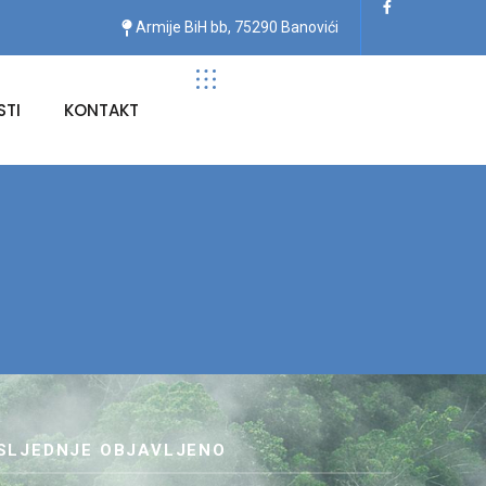
Armije BiH bb, 75290 Banovići
TI
KONTAKT
SLJEDNJE OBJAVLJENO