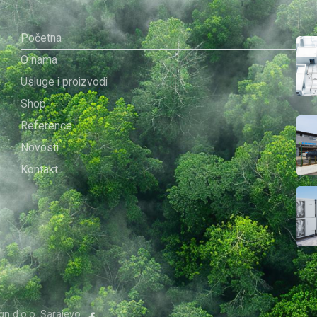
Početna
O nama
a
Usluge i proizvodi
Shop
Reference
Novosti
Kontakt
gn d.o.o. Sarajevo