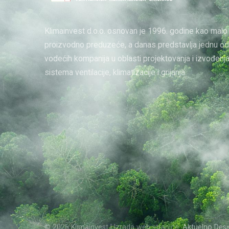
Klimainvest d.o.o. osnovan je 1996. godine kao malo
proizvodno preduzeće, a danas predstavlja jednu od
vodećih kompanija u oblasti projektovanja i izvođenj
sistema ventilacije, klimatizacije i grijanja.
© 2026 Klimainvest | Izrada web stranice:
Aktuelno Desi