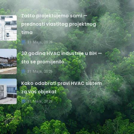
Zašto projektujemo sami —
prednosti vlastitog projektnog
tima
31 Maja, 2026
30 godina HVAC industrije u BiH —
šta se promijenilo..
31 Maja, 2026
Kako odabrati pravi HVAC sistem
za vaš objekat
31 Maja, 2026