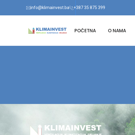
info@klimainvest.ba
+387 35 875 399
POČETNA
O NAMA