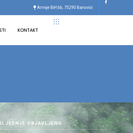
Armije BiH bb, 75290 Banovići
TI
KONTAKT
SLJEDNJE OBJAVLJENO