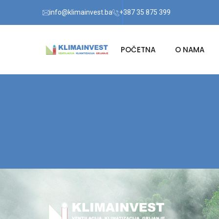
info@klimainvest.ba
+387 35 875 399
POČETNA
O NAMA