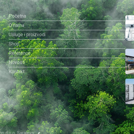
Početna
O nama
a
Usluge i proizvodi
Shop
Reference
Novosti
Kontakt
gn d.o.o. Sarajevo