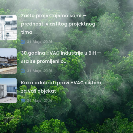
Zašto projektujemo sami —
prednosti vlastitog projektnog
tima
31 Maja, 2026
30 godina HVAC industrije u BiH —
šta se promijenilo..
31 Maja, 2026
Kako odabrati pravi HVAC sistem
za vaš objekat
31 Maja, 2026