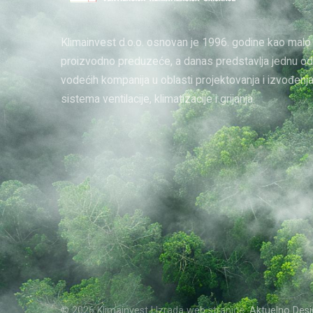
Klimainvest d.o.o. osnovan je 1996. godine kao malo
proizvodno preduzeće, a danas predstavlja jednu od
vodećih kompanija u oblasti projektovanja i izvođenj
sistema ventilacije, klimatizacije i grijanja.
© 2026 Klimainvest | Izrada web stranice:
Aktuelno Desi