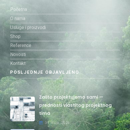
Početna
O nama
Usluge i proizvodi
Shop
Reference
Novosti
Kontakt
POSLJEDNJE OBJAVLJENO
Zašto projektujemo sami —
prednosti vlastitog projektnog
tima
31 Maja, 2026