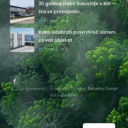
30 godina HVAC industrije u BiH —
šta se promijenilo..
31 Maja, 2026
Kako odabrati pravi HVAC sistem
za vaš objekat
31 Maja, 2026
© 2026 Klimainvest | Izrada web stranice:
Aktuelno Design
d.o.o. Sarajevo