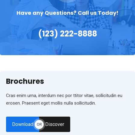
Have any Questions? Call us Today!
(123) 222-8888
Brochures
Cras enim urna, interdum nec por ttitor vitae, sollicitudin eu
erosen. Praesent eget mollis nulla sollicitudin.
Download
Discover
OR