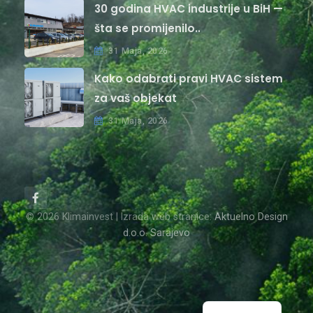
30 godina HVAC industrije u BiH —
šta se promijenilo..
31 Maja, 2026
Kako odabrati pravi HVAC sistem
za vaš objekat
31 Maja, 2026
© 2026 Klimainvest | Izrada web stranice:
Aktuelno Design
d.o.o. Sarajevo