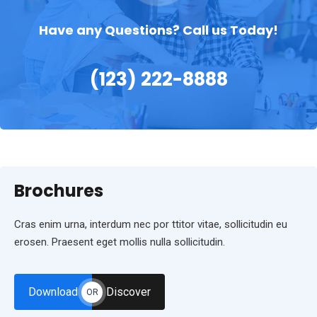
Have any Questions? Call us Today!
(123) 222-8888
Brochures
Cras enim urna, interdum nec por ttitor vitae, sollicitudin eu
erosen. Praesent eget mollis nulla sollicitudin.
Download
Discover
OR