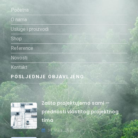
Početna
O nama
Usluge i proizvodi
Shop
Reference
Novosti
Kontakt
POSLJEDNJE OBJAVLJENO
Zašto projektujemo sami —
prednosti vlastitog projektnog
tima
31 Maja, 2026