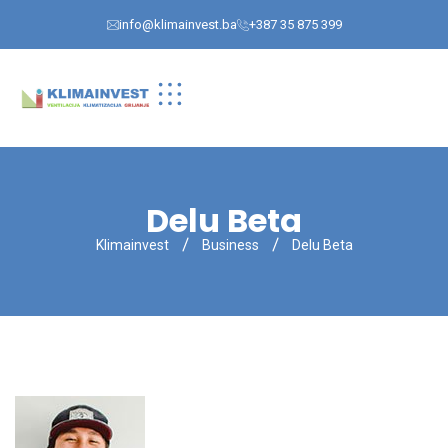
info@klimainvest.ba
+387 35 875 399
Delu Beta
Klimainvest
Business
Delu Beta