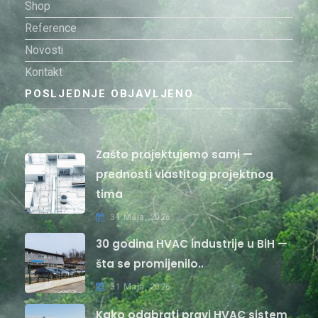
Shop
Reference
Novosti
Kontakt
POSLJEDNJE OBJAVLJENO
Zašto projektujemo sami —
prednosti vlastitog projektnog
tima
31 Maja, 2026
30 godina HVAC industrije u BiH —
šta se promijenilo..
31 Maja, 2026
Kako odabrati pravi HVAC sistem