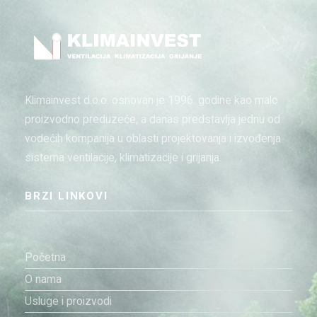
Klimainvest d.o.o. osnovan je 1996. godine kao malo
proizvodno preduzeće, a danas predstavlja jednu od
vodećih kompanija u oblasti projektovanja i izvođenja
sistema ventilacije, klimatizacije i grijanja.
BRZI LINKOVI
Početna
O nama
Usluge i proizvodi