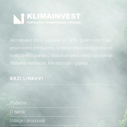
Klimainvest d.o.o. osnovan je 1996. godine kao malo
proizvodno preduzeće, a danas predstavlja jednu od
vodećih kompanija u oblasti projektovanja i izvođenja
sistema ventilacije, klimatizacije i grijanja.
BRZI LINKOVI
Početna
O nama
Usluge i proizvodi