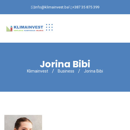
info@klimainvest.ba
+387 35 875 399
Jorina Bibi
Klimainvest
Business
Jorina Bibi