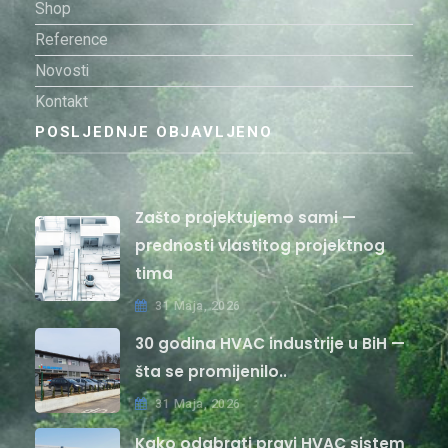
Shop
Reference
Novosti
Kontakt
POSLJEDNJE OBJAVLJENO
Zašto projektujemo sami —
prednosti vlastitog projektnog
tima
31 Maja, 2026
30 godina HVAC industrije u BiH —
šta se promijenilo..
31 Maja, 2026
Kako odabrati pravi HVAC sistem