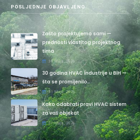
POSLJEDNJE OBJAVLJENO
Zašto projektujemo sami —
prednosti vlastitog projektnog
tima
31 Maja, 2026
30 godina HVAC industrije u BiH —
šta se promijenilo..
31 Maja, 2026
Kako odabrati pravi HVAC sistem
za vaš objekat
31 Maja, 2026