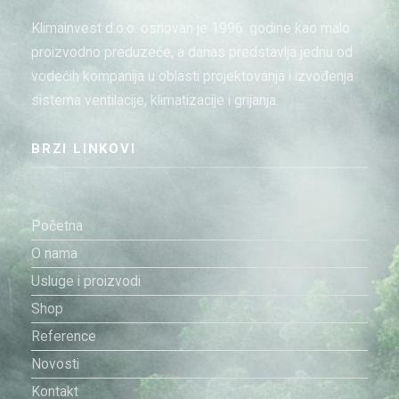
Klimainvest d.o.o. osnovan je 1996. godine kao malo
proizvodno preduzeće, a danas predstavlja jednu od
vodećih kompanija u oblasti projektovanja i izvođenja
sistema ventilacije, klimatizacije i grijanja.
BRZI LINKOVI
Početna
O nama
Usluge i proizvodi
Shop
Reference
Novosti
Kontakt