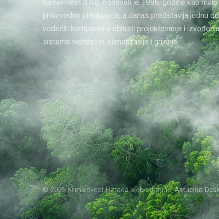
Klimainvest d.o.o. osnovan je 1996. godine kao malo
proizvodno preduzeće, a danas predstavlja jednu od
vodećih kompanija u oblasti projektovanja i izvođenj
sistema ventilacije, klimatizacije i grijanja.
© 2026 Klimainvest | Izrada web stranice:
Aktuelno Desi