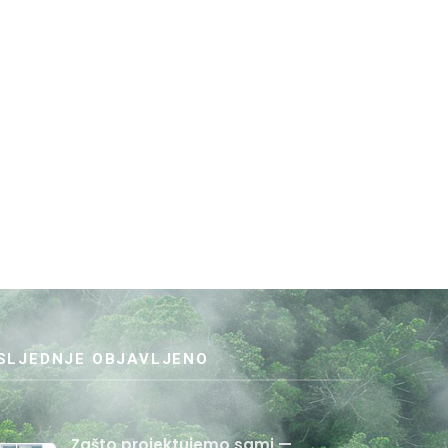
SLJEDNJE OBJAVLJENO
Zašto projektujemo sami —