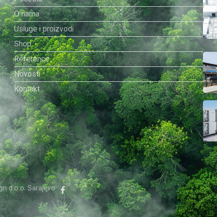
O nama
a
Usluge i proizvodi
Shop
Reference
Novosti
Kontakt
gn d.o.o. Sarajevo