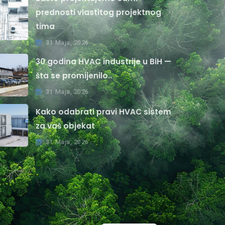
prednosti vlastitog projektnog
tima
31 Maja, 2026
30 godina HVAC industrije u BiH —
šta se promijenilo..
31 Maja, 2026
Kako odabrati pravi HVAC sistem
za vaš objekat
31 Maja, 2026