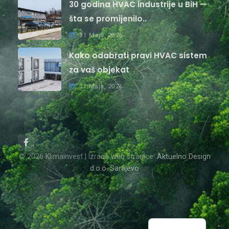
30 godina HVAC industrije u BiH —
šta se promijenilo..
31 Maja, 2026
Kako odabrati pravi HVAC sistem
za vaš objekat
31 Maja, 2026
© 2026 Klimainvest | Izrada web stranice:
Aktuelno Design
d.o.o. Sarajevo