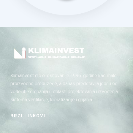
Klimainvest d.o.o. osnovan je 1996. godine kao malo
proizvodno preduzeće, a danas predstavlja jednu od
vodećih kompanija u oblasti projektovanja i izvođenja
sistema ventilacije, klimatizacije i grijanja.
BRZI LINKOVI