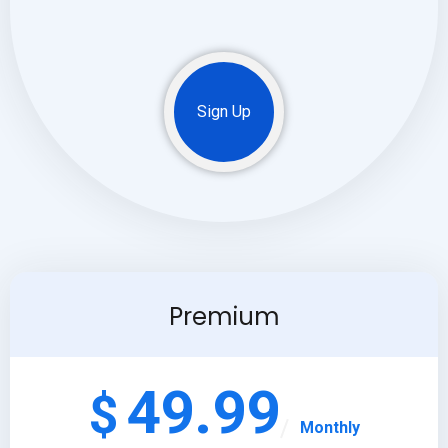
Sign Up
Premium
49.99
$
Monthly