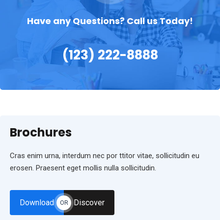
Have any Questions? Call us Today!
(123) 222-8888
Brochures
Cras enim urna, interdum nec por ttitor vitae, sollicitudin eu
erosen. Praesent eget mollis nulla sollicitudin.
Download
Discover
OR