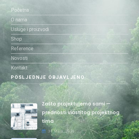
Početna
O nama
Usluge i proizvodi
Shop
Reference
Novosti
Kontakt
POSLJEDNJE OBJAVLJENO
Zašto projektujemo sami —
prednosti vlastitog projektnog
tima
31 Maja, 2026