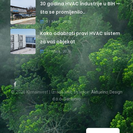
30 godina HVAC industrije u BiH —
šta se promijenilo..
31 Maja, 2026
Kako odabrati pravi HVAC sistem
za vaš objekat
31 Maja, 2026
© 2026 Klimainvest | Izrada web stranice:
Aktuelno Design
d.o.o. Sarajevo