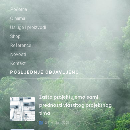
Početna
O nama
Usluge i proizvodi
Shop
Reference
Novosti
Kontakt
POSLJEDNJE OBJAVLJENO
Zašto projektujemo sami —
prednosti vlastitog projektnog
tima
31 Maja, 2026