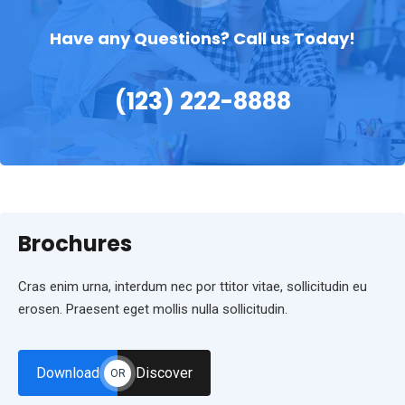
Have any Questions? Call us Today!
(123) 222-8888
Brochures
Cras enim urna, interdum nec por ttitor vitae, sollicitudin eu
erosen. Praesent eget mollis nulla sollicitudin.
Download
Discover
OR