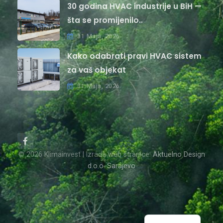
30 godina HVAC industrije u BiH —
šta se promijenilo..
31 Maja, 2026
Kako odabrati pravi HVAC sistem
za vaš objekat
31 Maja, 2026
© 2026 Klimainvest | Izrada web stranice:
Aktuelno Design
d.o.o. Sarajevo