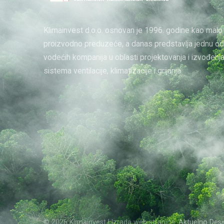
Klimainvest d.o.o. osnovan je 1996. godine kao malo
proizvodno preduzeće, a danas predstavlja jednu od
vodećih kompanija u oblasti projektovanja i izvođenj
sistema ventilacije, klimatizacije i grijanja.
© 2026 Klimainvest | Izrada web stranice:
Aktuelno Desi