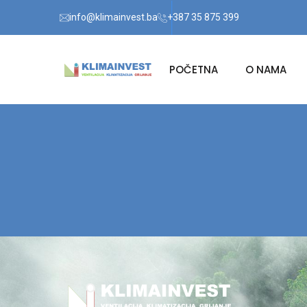
info@klimainvest.ba
+387 35 875 399
POČETNA
O NAMA