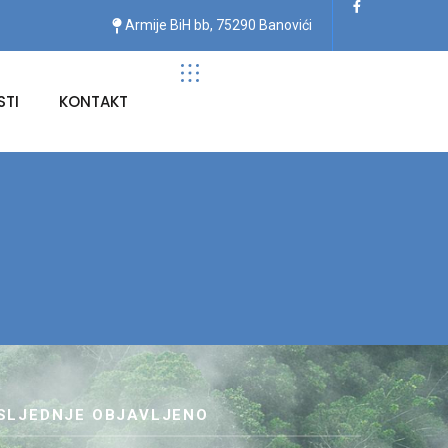
Armije BiH bb, 75290 Banovići
TI
KONTAKT
SLJEDNJE OBJAVLJENO