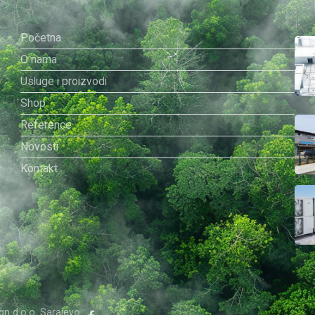
Početna
O nama
a
Usluge i proizvodi
Shop
Reference
Novosti
Kontakt
gn d.o.o. Sarajevo